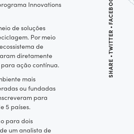
FACEBOOK
 programa Innovations
eio de soluções
TWITTER
eciclagem. Por meio
o ecossistema de
oiaram diretamente
SHARE
 para ação contínua.
mbiente mais
deradas ou fundadas
 inscreveram para
e 5 países.
o para dois
de um analista de