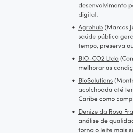
desenvolvimento po
digital.
Agrohub
(Marcos Ju
saúde pública gera
tempo, preserva ou
BIO-CO2 Ltda
(Con
melhorar as condiç
BioSolutions
(Monte
acolchoada até ter
Caribe como compo
Denize da Rosa Fr
análise de qualidad
torna o leite mais