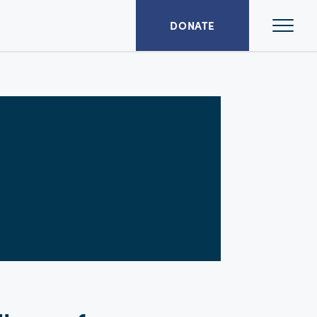
Ope
DONATE
Mai
Men