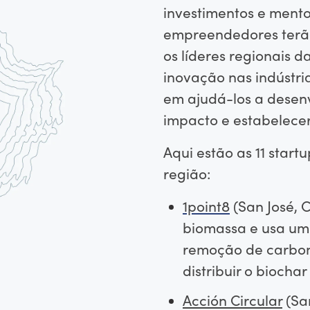
investimentos e mento
empreendedores terão
os líderes regionais 
inovação nas indústri
em ajudá-los a desenv
impacto e estabelece
Aqui estão as 11 start
região:
1point8
(San José, C
biomassa e usa um 
remoção de carbono
distribuir o biocha
Acción Circular
(San