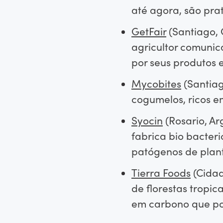
até agora, são pra
GetFair
(Santiago, 
agricultor comunic
por seus produtos 
Mycobites
(Santiag
cogumelos, ricos em
Syocin
(Rosario, Ar
fabrica bio bacter
patógenos de plant
Tierra Foods
(Cidad
de florestas tropic
em carbono que po