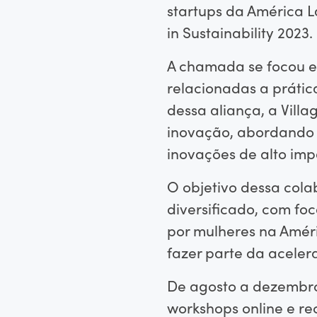
startups da América L
in Sustainability 2023.
A chamada se focou e
relacionadas a prátic
dessa aliança, a Villa
inovação, abordando 
inovações de alto im
O objetivo dessa col
diversificado, com f
por mulheres na Améri
fazer parte da acelera
De agosto a dezembro
workshops online e r