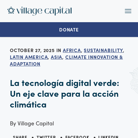
Op
Ma
Me
DONATE
OCTOBER 27, 2025 IN
AFRICA
,
SUSTAINABILITY
,
LATIN AMERICA
,
ASIA
,
CLIMATE INNOVATION &
ADAPTATION
La tecnología digital verde:
Un eje clave para la acción
climática
By
Village Capital
SHARE
TWITTER
FACEBOOK
LINKEDIN